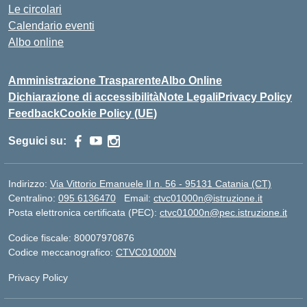
Le circolari
Calendario eventi
Albo online
Amministrazione Trasparente
Albo Online
Dichiarazione di accessibilità
Note Legali
Privacy Policy
Feedback
Cookie Policy (UE)
Seguici su:
Indirizzo:
Via Vittorio Emanuele II n. 56 - 95131 Catania (CT)
Centralino:
095 6136470
Email:
ctvc01000n@istruzione.it
Posta elettronica certificata (PEC):
ctvc01000n@pec.istruzione.it
Codice fiscale: 80007970876
Codice meccanografico:
CTVC01000N
Privacy Policy