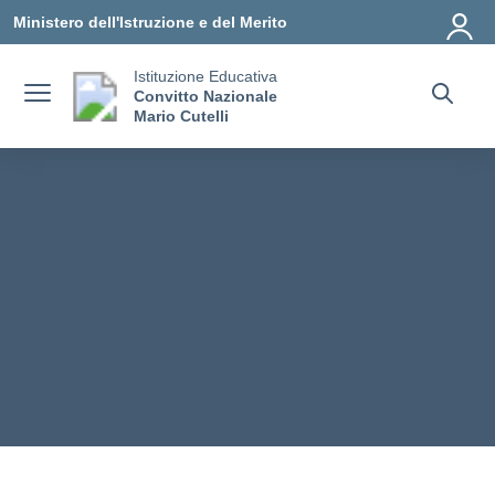
Vai ai contenuti
Vai al menu di navigazione
Vai al footer
Ministero dell'Istruzione e del Merito
Istituzione Educativa
Convitto Nazionale
Mario Cutelli