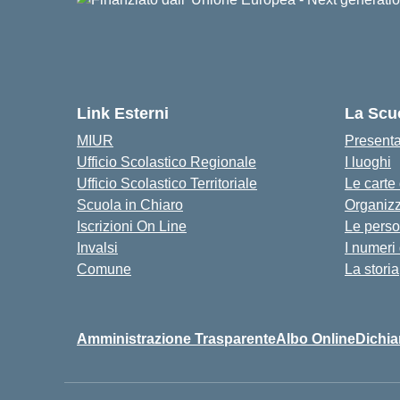
Link Esterni
La Scu
MIUR
Present
Ufficio Scolastico Regionale
I luoghi
Ufficio Scolastico Territoriale
Le carte
Scuola in Chiaro
Organiz
Iscrizioni On Line
Le pers
Invalsi
I numeri
Comune
La storia
Amministrazione Trasparente
Albo Online
Dichia