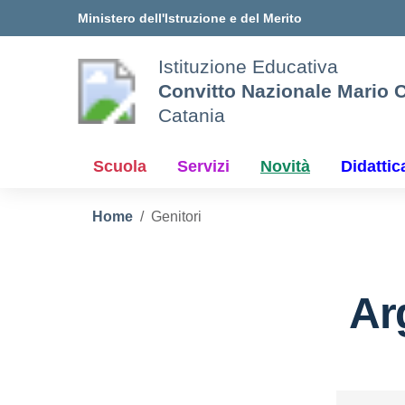
Vai ai contenuti
Vai al menu di navigazione
Vai al footer
Ministero dell'Istruzione e del Merito
Istituzione Educativa
Convitto Nazionale Mario C
Catania
Scuola
Servizi
Novità
Didattic
Home
Genitori
Ar