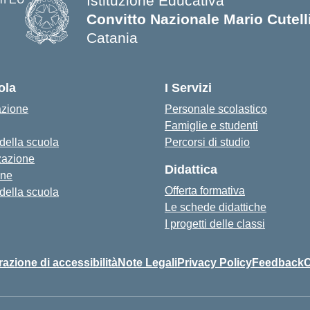
Istituzione Educativa
Convitto Nazionale Mario Cutell
Catania
ola
I Servizi
azione
Personale scolastico
Famiglie e studenti
 della scuola
Percorsi di studio
zazione
Didattica
one
Offerta formativa
 della scuola
Le schede didattiche
I progetti delle classi
razione di accessibilità
Note Legali
Privacy Policy
Feedback
C