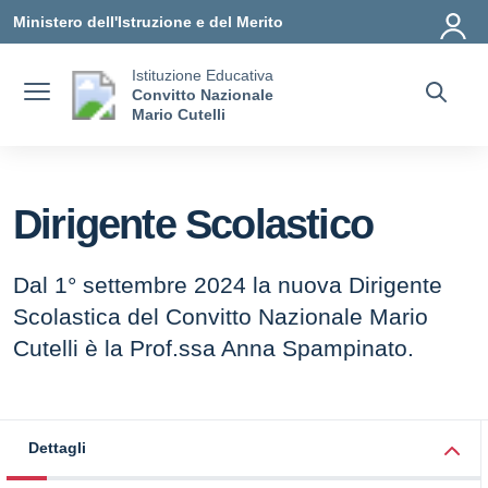
Vai ai contenuti
Vai al menu di navigazione
Vai al footer
Ministero dell'Istruzione e del Merito
Istituzione Educativa
Convitto Nazionale
Mario Cutelli
Dirigente Scolastico
Dal 1° settembre 2024 la nuova Dirigente
Scolastica del Convitto Nazionale Mario
Cutelli è la Prof.ssa Anna Spampinato.
Dettagli