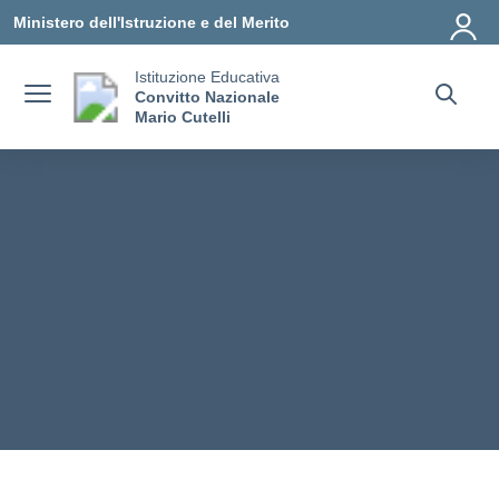
Vai ai contenuti
Vai al menu di navigazione
Vai al footer
Ministero dell'Istruzione e del Merito
Istituzione Educativa
Convitto Nazionale
Mario Cutelli