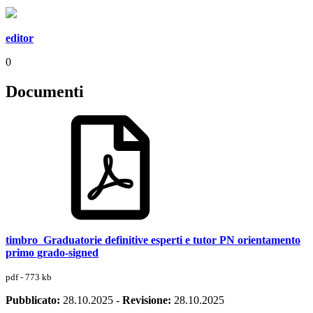
editor
0
Documenti
timbro_Graduatorie definitive esperti e tutor PN orientamento
primo grado-signed
pdf - 773 kb
Pubblicato:
28.10.2025
-
Revisione:
28.10.2025