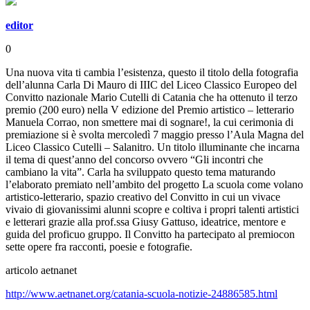
editor
0
Una nuova vita ti cambia l’esistenza
, questo il titolo della fotografia
dell’alunna
Carla Di Mauro
di IIIC
del Liceo Classico Europeo del
Convitto nazionale
Mario
Cutelli
di Catania che ha ottenuto il
terzo
premio
(200 euro)
nella V edizione del Premio artistico – letterario
Manuela
Corrao
, non smettere mai di sognare!
, la cui cerimonia di
premiazione si è svolta mercoledì 7 maggio presso l’Aula Magna del
Liceo Classico
Cutelli
– Salanitro.
Un titolo illuminante che incarna
il tema di quest’anno del concorso ovvero “Gli incontri che
cambiano la vita”. Carla ha sviluppato questo tema maturando
l’elaborato premiato nell’ambito del progetto
La scuola come volano
artistico-letterario
, spazio creativo del Convitto in cui un vivace
vivaio di giovanissimi alunni scopre e coltiva i propri talenti artistici
e letterari grazie alla
prof.ssa Giusy Gattuso
, ideatrice, mentore e
guida del proficuo gruppo. Il Convitto ha partecipato al premio
con
sette opere fra racconti, poesie e fotografie.
articolo aetnanet
http://www.aetnanet.org/catania-scuola-notizie-24886585.html