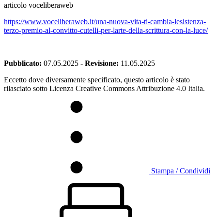
articolo voceliberaweb
https://www.voceliberaweb.it/una-nuova-vita-ti-cambia-lesistenza-
terzo-premio-al-convitto-cutelli-per-larte-della-scrittura-con-la-luce/
Pubblicato:
07.05.2025
-
Revisione:
11.05.2025
Eccetto dove diversamente specificato, questo articolo è stato
rilasciato sotto Licenza Creative Commons Attribuzione 4.0 Italia.
Stampa / Condividi