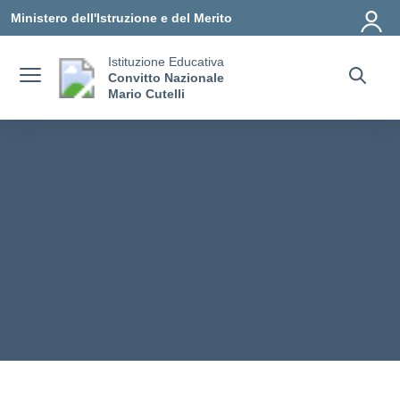
Vai ai contenuti
Vai al menu di navigazione
Vai al footer
Ministero dell'Istruzione e del Merito
Istituzione Educativa
Convitto Nazionale
Mario Cutelli