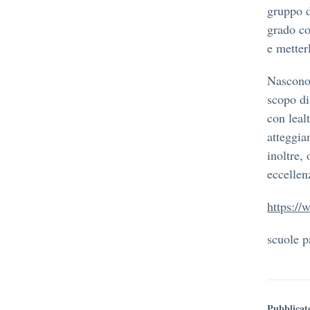
gruppo d
grado co
e metter
Nascono 
scopo di
con leal
atteggia
inoltre,
eccellen
https://
scuole p
Pubblicat