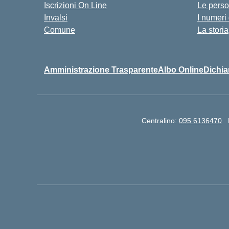
Iscrizioni On Line
Le pers
Invalsi
I numeri
Comune
La storia
Amministrazione Trasparente
Albo Online
Dichia
Centralino:
095 6136470