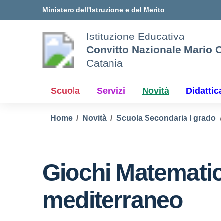
Vai ai contenuti
Vai al menu di navigazione
Vai al footer
Ministero dell'Istruzione e del Merito
Istituzione Educativa
Convitto Nazionale Mario C
Catania
Scuola
Servizi
Novità
Didattic
Home
Novità
Scuola Secondaria I grado
Giochi Matematic
mediterraneo