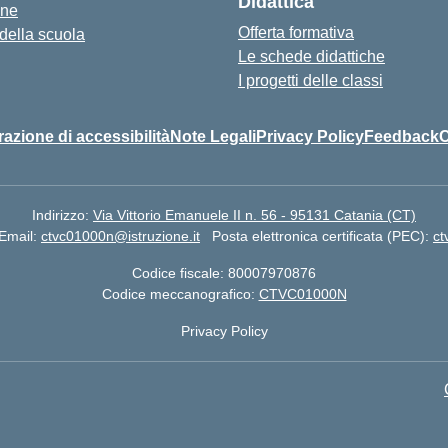
Didattica
one
Offerta formativa
 della scuola
Le schede didattiche
I progetti delle classi
razione di accessibilità
Note Legali
Privacy Policy
Feedback
C
Indirizzo:
Via Vittorio Emanuele II n. 56 - 95131 Catania (CT)
Email:
ctvc01000n@istruzione.it
Posta elettronica certificata (PEC):
ct
Codice fiscale: 80007970876
Codice meccanografico:
CTVC01000N
Privacy Policy