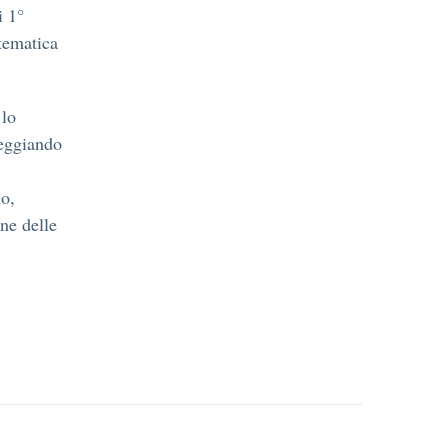
i 1°
tematica
 lo
reggiando
no,
one delle