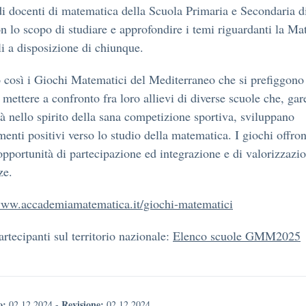
i docenti di matematica della Scuola Primaria e Secondaria d
n lo scopo di studiare e approfondire i temi riguardanti la Ma
li a disposizione di chiunque.
così i Giochi Matematici del Mediterraneo che si prefiggono
 mettere a confronto fra loro allievi di diverse scuole che, ga
tà nello spirito della sana competizione sportiva, sviluppano
menti positivi verso lo studio della matematica. I giochi offro
 opportunità di partecipazione ed integrazione e di valorizzazi
ze.
www.accademiamatematica.it/giochi-matematici
artecipanti sul territorio nazionale:
Elenco scuole GMM2025
o:
Revisione:
02.12.2024
-
02.12.2024